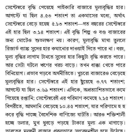
সেপ্টেম্বরে বৃদ্ধি পেয়েছে পাইকারি বাজারে মূল্যবৃদ্ধির হার।
আগস্টে যা ছিল ৪.৫৩ শতাংশ তা একমাসের মধ্যে, অর্থাৎ
সেপ্টেম্বরে বেড়ে হয়েছ ৫.১৩ শতাংশ—গত বছরের সেপ্টেম্বরে
এই হার ছিল ৩.১৪ শতাংশ। এই বৃদ্ধি শিল্প ও বণ্ড বাজারের
জন্য মোটেও শুভলক্ষণ নয়। কারণ, মূল্যবৃদ্ধি মাথা তুললে
রিজার্ভ ব্যাঙ্ক সুদের হার কমানোর দাওয়াই দিতে পারে না। বরং,
মূল্য বৃদ্ধির লাগাম টানতে সুদের হার কিছুটা বৃদ্ধি করতে পারে।
আর সেটা ঘটলে ঋণের খরচ বাড়ে। তখন ধাক্কা খেতে পারে
বিনিয়োগ। প্রভাব পড়বে অর্থনীতিতে। খুচরো বাজারেও বেড়েছে
মূল্যবৃদ্ধির হার। সেপ্টেম্বরে এই হার ছুঁয়েছে ৩.৭৭ শতাংশ;
আগস্টে যা ছিল ৩.৬৯ শতাংশ। এদিকে, অপ্রত্যাশিতভাবে কমে
গিয়েছে রপ্তানি; সেপ্টেম্বরেই এর পরিমাণ কমেছে ২.১৫ শতাংশ।
বিপরীতে, আমদানি বেড়েছে ১০.৪৫ শতাংশ, যার পরিণামে হু হু
করে বৃদ্ধি পাচ্ছে বৈদেশিক বাণিজ্যে ঘাটতি। আরও শক্তিশালী
হচ্ছে ডলার, মুখ থুবড়ে পড়ছে টাকার মূল্য এক নাগাড়ে।
ভারতের মূলধনী বাজার প্রবলভাবে সংবেদনশীল হয়ে উঠেছে।