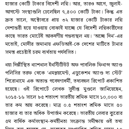
হাজার কোটি টাকার বিদেশী লগ্নি। আর, তারও আগে, জুলাই-
আগস্টে সংস্থাগুলি ঢেলেছিল ৭,৪০০ কোটি টাকা। কিন্তু এত
দ্রুত তালে, অক্টোবরে প্রায় ৩২ হাজার কোটি টাকার লগ্নি
দেশান্তরী হয়ে যাওয়ায় বোঝাই যাচ্ছে যে বিদেশী লগ্নিকারীদের
কাছে ভারত মোটেই আকর্ষণীয় গন্তব্যস্থল নয়। ‘অচ্ছে দিন’-এর
মতোই, মোদীর জমানায় এফডিআই-কে দেশের মাটিতে টানার
সমস্ত প্রচেষ্টাই চরম ব্যর্থতায় পর্যবসিত।
নয়া দিল্লীস্থিত ন্যাশনাল ইনস্টিটিউট অফ পাবলিক ফিনান্স অ্যাণ্ড
পলিসির তরফ থেকে ‘এমপ্লয়মেন্ট, এডুকেশন অ্যাণ্ড দ্য স্টেট’
শিরোনামে এক অত্যন্ত গবেষণাধর্মী, তথ্যবহুল রিপোর্ট প্রকাশিত
হয়েছে। ওই রিপোর্টে লেখক সুদীপ্ত মুণ্ডলে জানিয়েছেন,
২০১৫-১৬ সালে ৮৫ শতাংশ ভারতীয় শ্রমিক মাসে ১০,০০০ বা
তার কম আয় করেছে। মাত্র ০.৫ শতাংশ শ্রমিক মাসে ৫০
হাজার বা তার অধিক উপার্জন করেছে। ভারতীয় লেবার ব্যুরোর
৫ম বার্ষিক কর্মসংস্থান-কর্মহীনতা সংক্রান্ত সমীক্ষায় ওই তথ্য