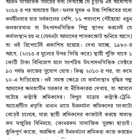
আরও সাম্প্রতিক সময়ের তথ্য দেখাচ্ছে যে চূড়ান্ত এই অধোগতি
২০১৫-র পর অব্যাহত ছিল। ফলত যুবক ও উচ্চ শিক্ষিতের মধ্যে
কর্মহীনতার হার সর্বকালের বেশি, ১৬ শতাংশে পৌঁছেছে! নতুন
কলকারখানা বা উৎপাদনভিত্তিক শিল্প স্থাপন করলেই যে
কর্মসংস্থান হয় না (যেমনটা আমাদের শাসকজোট শুনিয়ে আসে)
তা ওই রিপোর্টেই প্রকাশিত হয়েছে। দেখা যাচ্ছে, ১৯৮০-র
আগে, (২০১৫-র মূল্যের উপর ভিত্তি করে) স্থায়ী পুঁজি খাতে ১
কোটি টাকা বিনিয়োগ হলে সংগঠিত উৎপাদনভিত্তিক সেক্টরে
৯০ পর্যন্ত কাজের সুযোগ হোত। কিন্তু ২০১০-র পর, তা কমে
১০-এ দাঁড়িয়েছে। ওই সমস্ত ক্ষেত্রে যে কর্মসংস্থান বৃদ্ধির গল্প
আমাদের ক্ষমতাসীন সরকার বা নীতিকাররা দেখায়, তা আসলে
ঘটেছে কন্ট্রাক্ট শ্রমিকদের। বিপুল মাত্রায় কন্ট্রাক্ট-ট্রেনি-
অ্যাপ্রেন্টিস প্রভৃতি নানান নামে ইনফর্মাল শ্রমিকদের সংখ্যাটা
বেড়েই চলেছে, যারা স্থায়ী শ্রমিকদের কাজটাই করছে অত্যন্ত
কম মজুরির বিনিময়ে, কোনরকম সামাজিক সুরক্ষা ছাড়াই।
ঝুঁকিপূর্ণ কাজে, অরক্ষিত এই ইনফর্ম্যাল শ্রমিকরা কাজ করছেন