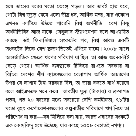
হয়ে তাসের ঘরের মতো ভেঙ্গে পড়ল। আর তারই হাত ধরে,
গোটা বিশ্ব জুড়ে নেমে এলো তীব্র ধস, আর্থিক মন্দা, যার প্রকোপ
এখনও কাটিয়ে উঠতে পারেনি বিশ্ব অর্থনীতি। বেশ কিছু
অর্থনীতিবিদ আজ যাকে ‘সেকুলার স্ট্যাগনেশন’ বলে আখ্যায়িত
করছে। ওই ফিনান্সিয়াল সংকটের পর, বিশ্ব আরও একটি
সংকটের দিকে বেশ দ্রুতগতিতেই এগিয়ে যাচ্ছে। ২০০৮ সালে
আন্তর্জাতিক ক্ষেত্রে ঋণের পরিমাণ যা ছিল, তা আজ অনেকটাই
বেড়ে গেছে। আর্থিক ব্যবস্থাকে টিকিয়ে রাখতে সরকার বা
বিভিন্ন দেশের শীর্ষ ব্যাঙ্কগুলোর বেলাগাম আর্থিক আচরণের
উপর যে লাগাম টানা দরকার ছিল, তা তারা করতে ব্যর্থ হয়েছে
বলে আইএমএফ মনে করে। ভারতীয় মুদ্রা (টাকার)-র ক্রমাগত
পতন, গত ২০ বছরের মধ্যে সবচেয়ে বেশি কর্মহীনতা, ৭৮টির
মতো বৃহৎ কর্পোরেশনগুলোর কল্পনাতীত পরিমাণে ঋণ নিয়ে তা
পরিশোধ না করা—সব মিলিয়ে বলা যায়, ভারত এবারের সংকটে
এক কেন্দ্রবিন্দু হয়ে উঠেছে, যার কাছে ২০০৮ নেহাতই নগণ্য।