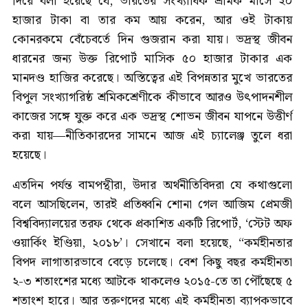
দিয়ে বলা হয়েছে যে, ভারতের সংখ্যাধিক শ্রমিক মাসে ২০
হাজার টাকা বা তার কম আয় করেন, আর ওই টাকায়
কোনরকমে বেঁচেবর্তে দিন গুজরান করা যায়। ভদ্রস্থ জীবন
ধারনের জন্য উক্ত রিপোর্ট মাসিক ৫০ হাজার টাকার এক
মানদণ্ড হাজির করেছে। অস্তিত্বের এই বিপন্নতার মুখে ভারতের
বিপুল সংখ্যাগরিষ্ঠ শ্রমিকশ্রেণীকে কীভাবে আরও উৎপাদনশীল
কাজের সঙ্গে যুক্ত করে এক ভদ্রস্থ শোভন জীবন যাপনে উত্তীর্ণ
করা যায়—নীতিকারদের সামনে আজ এই চ্যালেঞ্জ তুলে ধরা
হয়েছে।
এতদিন পর্যন্ত বামপন্থীরা, উদার অর্থনীতিবিদরা যে কথাগুলো
বলে আসছিলেন, তারই প্রতিধ্বনি শোনা গেল আজিম প্রেমজী
বিশ্ববিদ্যালয়ের তরফ থেকে প্রকাশিত একটি রিপোর্ট, ‘স্টেট অফ
ওয়ার্কিং ইণ্ডিয়া, ২০১৮’। সেখানে বলা হয়েছে, “কর্মহীনতার
বিপদ লাগাতারভাবে বেড়ে চলেছে। বেশ কিছু বছর কর্মহীনতা
২-৩ শতাংশের মধ্যে আটকে থাকলেও ২০১৫-তে তা পৌঁছেছে ৫
শতাংশ হারে। আর তরুণদের মধ্যে এই কর্মহীনতা ব্যাপকভাবে