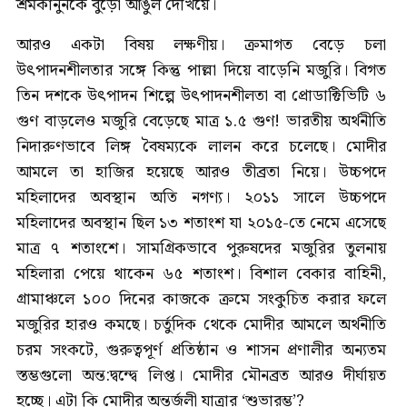
শ্রমকানুনকে বুড়ো আঙুল দেখিয়ে।
আরও একটা বিষয় লক্ষণীয়। ক্রমাগত বেড়ে চলা
উৎপাদনশীলতার সঙ্গে কিন্তু পাল্লা দিয়ে বাড়েনি মজুরি। বিগত
তিন দশকে উৎপাদন শিল্পে উৎপাদনশীলতা বা প্রোডাক্টিভিটি ৬
গুণ বাড়লেও মজুরি বেড়েছে মাত্র ১.৫ গুণ! ভারতীয় অর্থনীতি
নিদারুণভাবে লিঙ্গ বৈষম্যকে লালন করে চলেছে। মোদীর
আমলে তা হাজির হয়েছে আরও তীব্রতা নিয়ে। উচ্চপদে
মহিলাদের অবস্থান অতি নগণ্য। ২০১১ সালে উচ্চপদে
মহিলাদের অবস্থান ছিল ১৩ শতাংশ যা ২০১৫-তে নেমে এসেছে
মাত্র ৭ শতাংশে। সামগ্রিকভাবে পুরুষদের মজুরির তুলনায়
মহিলারা পেয়ে থাকেন ৬৫ শতাংশ। বিশাল বেকার বাহিনী,
গ্রামাঞ্চলে ১০০ দিনের কাজকে ক্রমে সংকুচিত করার ফলে
মজুরির হারও কমছে। চর্তুদিক থেকে মোদীর আমলে অর্থনীতি
চরম সংকটে, গুরুত্বপূর্ণ প্রতিষ্ঠান ও শাসন প্রণালীর অন্যতম
স্তম্ভগুলো অন্ত:দ্বন্দ্বে লিপ্ত। মোদীর মৌনব্রত আরও দীর্ঘায়ত
হচ্ছে। এটা কি মোদীর অন্তর্জলী যাত্রার ‘শুভারম্ভ’?