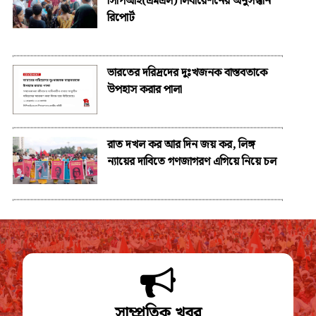
সিপিআই(এমএল) লিবারেশনের অনুসন্ধান
রিপোর্ট
ভারতের দরিদ্রদের দুঃখজনক বাস্তবতাকে
উপহাস করার পালা
রাত দখল কর আর দিন জয় কর, লিঙ্গ
ন্যায়ের দাবিতে গণজাগরণ এগিয়ে নিয়ে চল
সাম্প্রতিক খবর