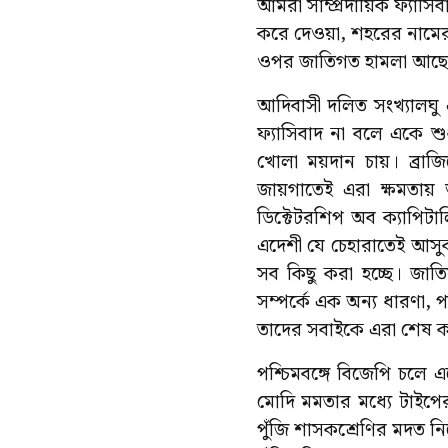
আমরা সাম্প্রদায়িক ফ্যাসি
করে দেওয়া, শহরের নামের
ওপর জাতিগত হামলা আছে। ম
আদিবাসী দলিত সংখ্যালঘু 
ফ্যাসিবাদ না বলে একে শুধ
খোলা ময়দান চায়। ব্র
জায়গাতেই এরা ক্ষমতায
ডিক্টেটরশিপ অব ক্যাপিটাল
এদেশী যে চেহারাতেই আসুক,
সব কিছু করা হচ্ছে। জাতি
সম্পর্কে এক অন্য ধারণা, 
তাদের সবাইকে এরা শেষ করে
পশ্চিমবঙ্গে বিজেপি চলে 
মোদি মমতার মধ্যে টাই
পুঁজি শাসকশ্রেণির মদত নিয