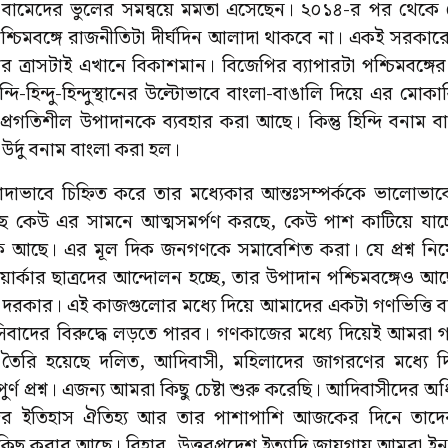
 বামেদের ভুলের সমন্বয়ে মমতা এসেছেন। ২০১৪-র পর থেকে মো
শ্চিমবঙ্গে রাজনীতিটা দীর্ঘদিন আলাদা থাকবে না। একই সরকারে
 ত্রাসটাই এখানে বিকাশমান। বিজেপির ব্যাপারটা পশ্চিমবঙ্গের 
দি-হিন্দু-হিন্দুস্থানের উল্টোভাবে বাংলা-বাঙালি দিয়ে এর মোক
্রগতিশীল উপাদানকে ব্যবহার করা আছে। কিন্তু হিন্দি বনাম 
উর্দু বনাম বাংলা করা হল।
ভাবে চিহ্নিত করে তার মধ্যেকার আন্তঃসম্পর্ককে ভালোভাব
ছে কেউ এর সামনে আত্মসমর্পণ করছে, কেউ পাশ কাটিয়ে যাচ্
ক আছে। এর মূল দিক জনগণকে সমাবেশিত করা। যে প্রশ্ন নিয়
ওয়ার্কার ছাত্রদের আন্দোলন হচ্ছে, তার উপাদান পশ্চিমবঙ্গেও আ
 দরকার। এই কাজগুলোর মধ্যে দিয়ে আমাদের একটা গণভিত্তি বাড
সিবাদের বিরুদ্ধে লড়তে পারব। গণকাজের মধ্যে দিয়েই আমরা 
ত তৈরি হয়েছে দলিত, আদিবাসী, মহিলাদের জাগরণের মধ্যে 
পুর্ণ প্রশ্ন। এজন্য আমরা কিছু চেষ্টা শুরু করেছি। আদিবাসীদে
ের ইতিহাস ঐতিহ্য আর তার পাশাপাশি আজকের দিনে তাদে
ক কিছু করার আছে। বিহার, উত্তরপ্রদেশ ইত্যাদি জায়গায় আমরা ইন