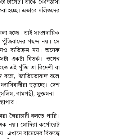
কটা টার্গেট। তাকে কোণঠাসা
করা হচ্ছে। এভাবে দলিতদের
হচ্ছে। তাই সাম্প্রদায়িক
 পুঁজিবাদের পছন্দ নয়। সে
ানও ব্যতিক্রম নয়। অনেক
সেটা একটা বিতর্ক। ওপেন
রতে এই পুঁজি তা বিদেশী বা
ি’ বলে, ‘জাতিয়তাবাদ’ বলে
যাসিবাদীরা ছড়াচ্ছে। দেশ
সলিম, বামপন্থী, মুক্তমনা—
্যাপার।
রা স্বৈরাচারী বলতে পারি।
 নয়। মোদিরা কর্পোরেট
য়। এখানে বামেদের বিরুদ্ধে