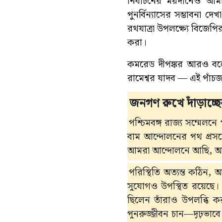
নির্বাচনের ময়দানেও আম
পুনর্বিন্যাসের সম্ভাবনা দে
রথযাত্রা উপলক্ষ্যে বিজেপি
করা।
কমরেড দীপঙ্কর আরও বলে
রামেশ্বর যাদব — এই পাঁচজ
জনগণ রুখে দাঁড়াচ্ছ
পশ্চিমবঙ্গ রাজ্য সম্মেলনে 
বাম আন্দোলনের পথ প্রসঙ্
আমরা আন্দোলনে আছি, আবার
পরিস্থিতি অত্যন্ত কঠিন,
সুযোগও উপস্থিত রয়েছে। 
ছিলেন তাঁরাও উপলব্ধি ক
পুনরুজ্জীবন চান—দৃঢ়ভাবে