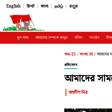
English
|
हिन्दी
|
বাংলা
|
தமிழ்
|
ಕನ್ನಡ
মূল পাতা
আমাদের সম্পর্কে জানুন
দলিল
সংগঠন
লিঙ
খণ্ড-25
সংখ্যা 36
আমাদের সা
/
/
প্রতিবেদন
আমাদের সামন
জয়দীপ মিত্র