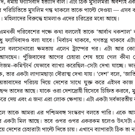
বাদ, ধর্মীয় ফ্যাসিবাদ ইত্যাদি বলি। এটা ঠিক মুসলিমরা অবশ্যই এ
 পরিচিতিতে মুসলিম গন্ধ থাকলে তাকে পাল্টে দেওয়া — এসব 
হিলাদের বিরুদ্ধে হামলাও এদের চরিত্রের মধ্যে আছে।
এমনকী পরিবেশের পক্ষে কথা বললেই তাকে ‘আর্বান নকশাল’ বলা 
ু ফ্যাসিবাদও বলা যাবে। নির্বাচন থাকবে, গণতন্ত্র থাকবে এটা
াজিলে বলসোনারো ক্ষমতায় এলেন ট্রাম্পের পর। এটা আর কে
় আসছেন। পুঁজিবাদের আগের চেহারা শেষ হয়ে গেল কীনা 
িজম–কমিন্টার্ন যেভাবে ব্যাখ্যা করেছিল–সেটা দেখা যাচ্ছে। ভা
 তার একটা লাগামছাড়া দৌরাত্ম দেখা যায়। ‘দেশ’ বলে, ‘জাত
য়তাবাদের পরিচয় দিয়ে দেশের সাথে যুক্ত করে এইসব কাজ ফ্
পছন্দ তাদের আছে। যাকে ওরা দেশদ্রোহী হিসেবে চিহ্নিত করবে, মু
 দেয় এবং এ জন্য এরা লোক ক্ষেপায়। এটা একটা সর্বভারতীয় ব
এলে তাকে আমরা এর পশ্চিমবঙ্গ সংস্করণ বলতে পারি। একে আম
পের একটা মিল আছে। তবে ওপর ওপর একরকম হলেও উৎসটা এক
়ে দেশের চেহারাটা পাল্টে দিতে চায়। এখানে ব্যাপারটা ঠিক তা ন