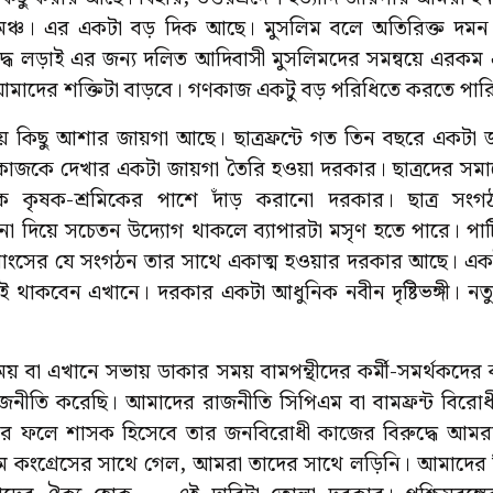
র মঞ্চ। এর একটা বড় দিক আছে। মুসলিম বলে অতিরিক্ত দমন 
দ্ধে লড়াই এর জন্য দলিত আদিবাসী মুসলিমদের সমন্বয়ে এরকম 
াদের শক্তিটা বাড়বে। গণকাজ একটু বড় পরিধিতে করতে পার
িয়ে কিছু আশার জায়গা আছে। ছাত্রফ্রন্টে গত তিন বছরে একটা জা
টের কাজকে দেখার একটা জায়গা তৈরি হওয়া দরকার। ছাত্রদের সম
ে কৃষক-শ্রমিকের পাশে দাঁড় করানো দরকার। ছাত্র সংগঠ
ে না দিয়ে সচেতন উদ্যোগ থাকলে ব্যাপারটা মসৃণ হতে পারে। পার্
তমাংসের যে সংগঠন তার সাথে একাত্ম হওয়ার দরকার আছে। একই ক
সবাই থাকবেন এখানে। দরকার একটা আধুনিক নবীন দৃষ্টিভঙ্গী। 
য় বা এখানে সভায় ডাকার সময় বামপন্থীদের কর্মী-সমর্থকদের ক
নীতি করেছি। আমাদের রাজনীতি সিপিএম বা বামফ্রন্ট বিরোধী
ার ফলে শাসক হিসেবে তার জনবিরোধী কাজের বিরুদ্ধে আমরা 
কংগ্রেসের সাথে গেল, আমরা তাদের সাথে লড়িনি। আমাদের বি