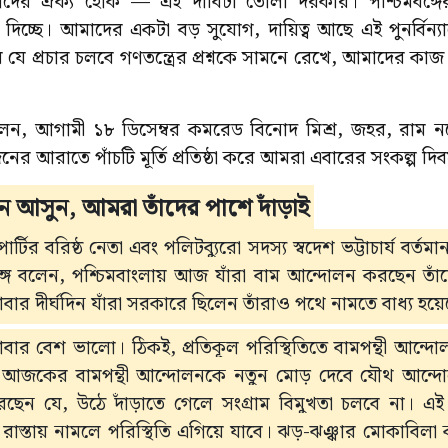
াদের ঐক্য হোক — এই দাবিটা তোলা দরকার। পশ্চিমবঙ্গে
খা দিচ্ছে। আমাদের একটা বড় সুযোগ, দায়িত্ব আছে এই পুনর্বিন্
র যে প্রচার চলবে গণতন্ত্রের প্রশ্নকে সামনে রেখে, আমাদের কাজ
ন, আগামী ১৮ ডিসেম্বর কমরেড বিনোদ মিশ্র, জহর, রাম নর
নের আরাতে পাঁচটি মূর্তি প্রতিষ্ঠা করে আমরা এবারের সংকল্প 
েন আসুন, আমরা তাঁদের পাশে দাঁড়াই
পার্টির বরিষ্ঠ নেতা এবং পলিটব্যুরো সদস্য স্বদেশ ভট্টাচার্য বর্তম
গে বলেন, পশ্চিমবাংলায় আজ যাঁরা বাম আন্দোলন করছেন তাঁদ
 দীর্ঘদিন যাঁরা সরকারে ছিলেন তাঁরাও পথে নামতে বাধ্য হয়
 আবার বেশ ভালো। ঠিকই, প্রতিকূল পরিস্থিতিতে বামপন্থী আন্
আজকের বামপন্থী আন্দোলনকে নতুন মোড় দেবে যৌথ আন্দোলন।
রছেন যে, উঠে দাঁড়াতে গেলে সংগ্রাম বিমুখতা চলবে না। এই
 রাস্তায় নামলে পরিস্থিতি এগিয়ে যাবে। ঝড়-ঝঞ্ঝার মোকাবিলা 