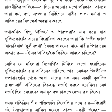
প্রতি ‘সহানুভূতি’ থেকে নয়, মুসলিম বিদ্বেষ থেকে এবং ভোটের
রাজনীতির তাগিদে—তা দিনের আলোর মতো পরিষ্কার। আসলে
তারা ধর্ম, বর্ণ, সম্প্রদায় নির্বিশেষে নারীর প্রাপ্য মর্যাদা ও
অধিকারের বিপক্ষেই অবস্থান করছে।
তথাকথিত হিন্দু ‘ঐতিহ্য’ ও ‘পরম্পরা’র নাম করে যারা
সুপ্রিমকোর্টের রায়ের বিরোধিতা করছেন তারা কি ‘সতীদাহপ্রথা’
‘বাল্যবিবাহ’ ‘কুলীনপ্রথা’ ‘বৈধব্য পালনের’ নামে নারীর উপর চরম
অত্যাচার— এই সব ‘ঐতিহ্য’কে ফিরিয়ে আনতে চাইছেন?
সেদিন যে মহিলারা বিজেপি’র মিছিলে জড়ো হয়েছিলেন
সুপ্রিমকোর্টের রায় বাতিলের দাবিতে, তারা সেইসব উৎপীড়িত
সম্প্রদায়গুলি থেকে আসা, যাদের এক সময় একটি কুৎসিত
ব্রাহ্মণ্যবাদী ঐতিহ্যের বিরুদ্ধে লড়াই করতে হয়েছিল। সেই
লড়াই ছিল, মেয়েদের অনাবৃত বক্ষ ঢাকতে দেওয়ার দাবিতে।
সমস্ত প্রতিক্রিয়াশীল শক্তিগুলি বিজেপি’র সঙ্গে রায়—বিরোধী
এই উচ্ছৃঙ্খলতায় সামিল হয়েছে আরও একটি উদ্দেশ্যে—