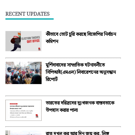
RECENT UPDATES
কীভাবে ভোট চুরি করছে বিজেপির নির্বাচন
কমিশন
মুর্শিদাবাদের সাম্প্রতিক ঘটনাবলীতে
সিপিআই(এমএল) লিবারেশনের অনুসন্ধান
রিপোর্ট
ভারতের দরিদ্রদের দুঃখজনক বাস্তবতাকে
উপহাস করার পালা
রাত দখল কর আর দিন জয় কর, লিঙ্গ