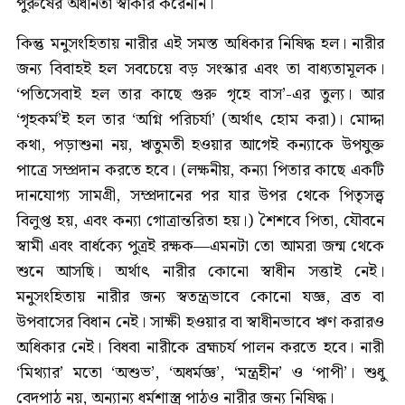
পুরুষের অধীনতা স্বীকার করেননি।
কিন্তু মনুসংহিতায় নারীর এই সমস্ত অধিকার নিষিদ্ধ হল। নারীর
জন্য বিবাহই হল সবচেয়ে বড় সংস্কার এবং তা বাধ্যতামূলক।
‘পতিসেবাই হল তার কাছে গুরু গৃহে বাস’-এর তুল্য। আর
‘গৃহকর্ম’ই হল তার ‘অগ্নি পরিচর্যা’ (অর্থাৎ হোম করা)। মোদ্দা
কথা, পড়াশুনা নয়, ঋতুমতী হওয়ার আগেই কন্যাকে উপযুক্ত
পাত্রে সম্প্রদান করতে হবে। (লক্ষনীয়, কন্যা পিতার কাছে একটি
দানযোগ্য সামগ্রী, সম্প্রদানের পর যার উপর থেকে পিতৃসত্ত্ব
বিলুপ্ত হয়, এবং কন্যা গোত্রান্তরিতা হয়।) শৈশবে পিতা, যৌবনে
স্বামী এবং বার্ধক্যে পুত্রই রক্ষক—এমনটা তো আমরা জন্ম থেকে
শুনে আসছি। অর্থাৎ নারীর কোনো স্বাধীন সত্তাই নেই।
মনুসংহিতায় নারীর জন্য স্বতন্ত্রভাবে কোনো যজ্ঞ, ব্রত বা
উপবাসের বিধান নেই। সাক্ষী হওয়ার বা স্বাধীনভাবে ঋণ করারও
অধিকার নেই। বিধবা নারীকে ব্রহ্মচর্য পালন করতে হবে। নারী
‘মিথ্যার’ মতো ‘অশুভ’, ‘অধর্মজ্ঞ’, ‘মন্ত্রহীন’ ও ‘পাপী’। শুধু
বেদপাঠ নয়, অন্যান্য ধর্মশাস্ত্র পাঠও নারীর জন্য নিষিদ্ধ।