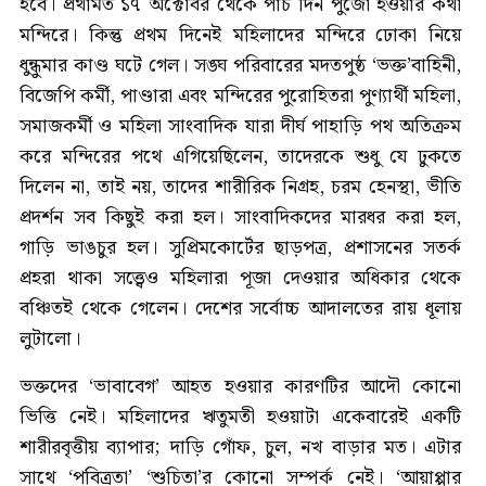
হবে। প্রথামত ১৭ অক্টোবর থেকে পাঁচ দিন পুজো হওয়ার কথা
মন্দিরে। কিন্তু প্রথম দিনেই মহিলাদের মন্দিরে ঢোকা নিয়ে
ধুন্ধুমার কাণ্ড ঘটে গেল। সঙ্ঘ পরিবারের মদতপুষ্ঠ ‘ভক্ত’বাহিনী,
বিজেপি কর্মী, পাণ্ডারা এবং মন্দিরের পুরোহিতরা পুণ্যার্থী মহিলা,
সমাজকর্মী ও মহিলা সাংবাদিক যারা দীর্ঘ পাহাড়ি পথ অতিক্রম
করে মন্দিরের পথে এগিয়েছিলেন, তাদেরকে শুধু যে ঢুকতে
দিলেন না, তাই নয়, তাদের শারীরিক নিগ্রহ, চরম হেনস্থা, ভীতি
প্রদর্শন সব কিছুই করা হল। সাংবাদিকদের মারধর করা হল,
গাড়ি ভাঙচুর হল। সুপ্রিমকোর্টের ছাড়পত্র, প্রশাসনের সতর্ক
প্রহরা থাকা সত্ত্বেও মহিলারা পূজা দেওয়ার অধিকার থেকে
বঞ্চিতই থেকে গেলেন। দেশের সর্বোচ্চ আদালতের রায় ধূলায়
লুটালো।
ভক্তদের ‘ভাবাবেগ’ আহত হওয়ার কারণটির আদৌ কোনো
ভিত্তি নেই। মহিলাদের ঋতুমতী হওয়াটা একেবারেই একটি
শারীরবৃত্তীয় ব্যাপার; দাড়ি গোঁফ, চুল, নখ বাড়ার মত। এটার
সাথে ‘পবিত্রতা’ ‘শুচিতা’র কোনো সম্পর্ক নেই। ‘আয়াপ্পার