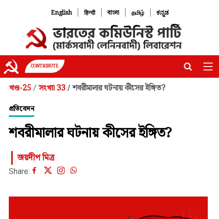
|
|
|
|
English
हिन्दी
বাংলা
தமிழ்
ಕನ್ನಡ
CONTRIBUTE
খণ্ড-25
সংখ্যা 33
শবরীমালার ঘটনায় কীসের ইঙ্গিত?
/
/
প্রতিবেদন
শবরীমালার ঘটনায় কীসের ইঙ্গিত?
জয়দীপ মিত্র
Share: