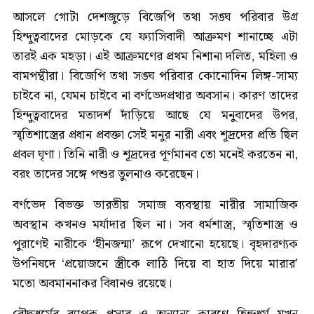
আসলে গোটা দেশজুড়ে বিজেপি তথা সঙ্ঘ পরিবার উগ্র
হিন্দুত্ববাদের মোড়কে যে ফ্যাসিবাদী আক্রমণ শানাচ্ছে এটা
তারই এক মহড়া। এই আক্রমণের প্রথম নিশানা দলিত, মহিলা ও
বামপন্থীরা। বিজেপি তথা সঙ্ঘ পরিবার কোনোদিন লিঙ্গ-সাম্য
চাইবে না, যেমন চাইবে না বর্ণভেদপ্রথার অবসান। কারণ তাদের
হিন্দুত্ববাদের মতাদর্শ দাঁড়িয়ে আছে যে মনুবাদের উপর,
স্মৃতিশাস্ত্রের প্রধান প্রবক্তা সেই মনুর নারী এবং শূদ্রদের প্রতি ছিল
প্রবল ঘৃণা। তিনি নারী ও শূদ্রদের পূর্ণমানব তো মনেই করতেন না,
বরং তাদের সঙ্গে পশুর তুলনাও করেছেন।
বর্ণভেদ বিভক্ত ভারতীয় সমাজ ব্যবস্থায় নারীর সামাজিক
অবস্থান কখনও মর্যাদার ছিল না। সব ধর্মশাস্ত্র, স্মৃতিশাস্ত্র ও
পুরাণেই নারীকে ‘হীনজন্মা’ রূপে দেখানো হয়েছে। বৃহদারণ্যক
উপনিষদে ‘প্রয়োজনে স্ত্রীকে লাঠি দিয়ে বা হাত দিয়ে মারার’
মতো অবমাননাকর বিধানও রয়েছে।