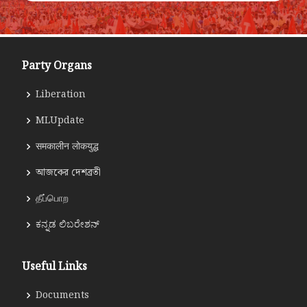
Party Organs
Liberation
MLUpdate
समकालीन लोकयुद्ध
আজকের দেশব্রতী
தீப்பொற
ಕನ್ನಡ ಲಿಬರೇಶನ್
Useful Links
Documents