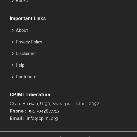
Books
Important Links
About
Privacy Policy
Disclaimer
Help
Contribute
CPIML Liberation
Charu Bhawan, U-90, Shakarpur, Delhi 110092
Phone :
+91-7042877713
Email :
info@cpiml.org