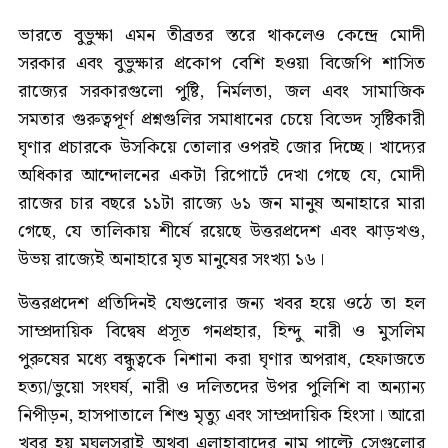
ভারতে বুভুক্ষা এমন তীব্রতর স্তরে থাকলেও কেন্দ্রে মোদী
সরকার এবং বুভুক্ষার প্রকোপ বেশি হওয়া বিজেপি শাসিত
রাজ্যের সরকারগুলো পুষ্টি, নির্মলতা, জল এবং সামাজিক
সমতার গুরুত্বপূর্ণ প্রশ্নগুলির সমাধানের চেয়ে বিভেদ সৃষ্টিকারী
ঘৃণার প্রচারকে উসকিয়ে তোলার ওপরই জোর দিচ্ছে। খাদ্যের
অধিকার আন্দোলনের একটা রিপোর্টে দেখা গেছে যে, মোদী
রাজের চার বছরে ১১টা রাজ্যে ৬১ জন মানুষ অনাহারে মারা
গেছে, যে তালিকায় শীর্ষে রয়েছে উত্তরপ্রদেশ এবং ঝাড়খণ্ড,
উভয় রাজ্যেই অনাহারে মৃত মানুষের সংখ্যা ১৬।
উত্তরপ্রদেশ প্রতিদিনই যেগুলোর জন্য খবর হয়ে ওঠে তা হল
সাম্প্রদায়িক বিদ্বেষ প্রসূত গনপ্রহার, হিন্দু নারী ও মুসলিম
পুরুষের মধ্যে বন্ধুত্বকে নিশানা করা ঘৃণার অপরাধ, হেফাজতে
হত্যা/ভুয়ো সংঘর্ষ, নারী ও দলিতদের উপর পুলিশি বা অন্যান্য
নিপীড়ন, হাসপাতালে শিশু মৃত্যু এবং সাম্প্রদায়িক হিংসা। আরো
খবর হয় মুঘলসরাই অথবা এলাহাবাদের নাম পাল্টে সেগুলোর