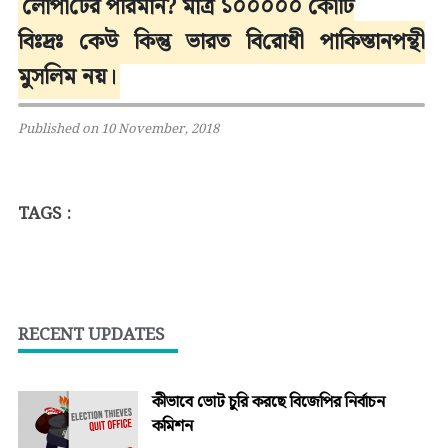
লোপা‌টের প‌রিমান? মাত্র ১০০০০০ কো‌টি
‌বিঃদ্রঃ কেউ কিন্তু ভারত বি‌রোধী পাকিস্তানপন্থী
মুস‌লিম নয়।
Published on 10 November, 2018
TAGS :
RECENT UPDATES
কীভাবে ভোট চুরি করছে বিজেপির নির্বাচন
কমিশন