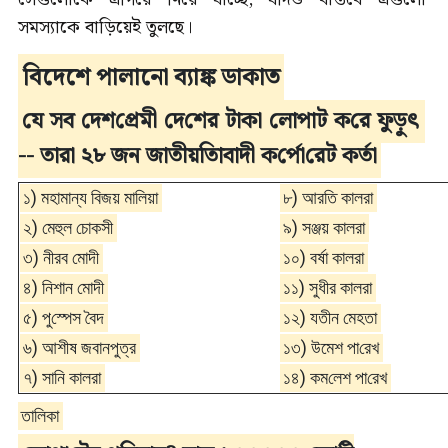
সমস্যাকে বাড়িয়েই তুলছে।
বিদেশে পালানো ব্যাঙ্ক ডাকাত
যে সব দেশ‌প্রেমী দে‌শের টাকা লোপাট ক‌রে ফুড়ুৎ
-- তারা ২৮ জন জাতীয়তািবাদী ক‌র্পো‌রেট কর্তা
১) মহামান্য বিজয় মা‌লিয়া
৮) আর‌তি কালরা
২) মেহুল চোকসী
৯) সঞ্জয় কালরা
৩) নীরব মোদী
১০) বর্ষা কালরা
৪) নিশান মোদী
১১) সুধীর কালরা
৫) পু‌স্পেস বৈদ
১২) যতীন মেহতা
৬) আ‌শীষ জবানপুত্র
১৩) উমেশ পা‌রেখ
৭) সা‌নি কালরা
১৪) কম‌লেশ পা‌রেখ
তালিকা