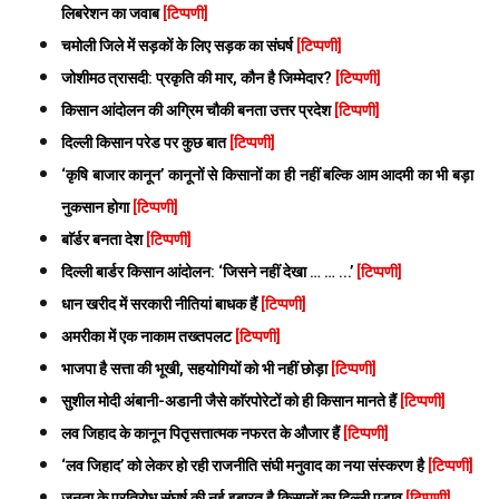
लिबरेशन का जवाब
[टिप्पणी]
चमोली जिले में सड़कों के लिए सड़क का संघर्ष
[टिप्पणी]
जोशीमठ त्रासदी: प्रकृति की मार, कौन है जिम्मेदार?
[टिप्पणी]
किसान आंदोलन की अग्रिम चौकी बनता उत्तर प्रदेश
[टिप्पणी]
दिल्ली किसान परेड पर कुछ बात
[टिप्पणी]
‘कृषि बाजार कानून’ कानूनों से किसानों का ही नहीं बल्कि आम आदमी का भी बड़ा
नुकसान होगा
[टिप्पणी]
बाॅर्डर बनता देश
[टिप्पणी]
दिल्ली बार्डर किसान आंदोलन: ‘जिसने नहीं देखा … … ...’
[टिप्पणी]
धान खरीद में सरकारी नीतियां बाधक हैं
[टिप्पणी]
अमरीका में एक नाकाम तख्तपलट
[टिप्पणी]
भाजपा है सत्ता की भूखी, सहयोगियों को भी नहीं छोड़ा
[टिप्पणी]
सुशील मोदी अंबानी-अडानी जैसे काॅरपोरेटों को ही किसान मानते हैं
[टिप्पणी]
लव जिहाद के कानून पितृसत्तात्मक नफरत के औजार हैं
[टिप्पणी]
‘लव जिहाद’ को लेकर हो रही राजनीति संघी मनुवाद का नया संस्करण है
[टिप्पणी]
जनता के प्रतिरोध संघर्ष की नई इबारत है किसानों का दिल्ली पड़ाव
[टिप्पणी]