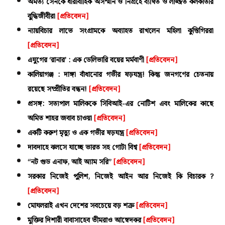
অমর্ত্য সেনকে ধারাবাহিক অসম্মান ও নিগ্রহে ব্যথিত ও লজ্জিত কলকাতার
বুদ্ধিজীবীরা
[প্রতিবেদন]
ন্যায়বিচার লাভে সংগ্রামকে অব্যাহত রাখলেন মহিলা কুস্তিগিররা
[প্রতিবেদন]
এযুগের ‘রানার’ : এক ডেলিভারি বয়ের মর্মবাণী
[প্রতিবেদন]
কালিয়াগঞ্জ : দাঙ্গা বাঁধানোর গভীর ষড়যন্ত্র! কিন্তু জনগণের চেতনায়
রয়েছে সম্প্রীতির বন্ধন!
[প্রতিবেদন]
প্রসঙ্গ: সত্যপাল মালিককে সিবিআই-এর নোটিশ এবং মালিকের কাছে
অমিত শাহর জবাব চাওয়া
[প্রতিবেদন]
একটি করুণ মৃত্যু ও এক গভীর ষড়যন্ত্র
[প্রতিবেদন]
দাবদাহে ঝলসে যাচ্ছে ভারত সহ গোটা বিশ্ব
[প্রতিবেদন]
“নট গুড এনাফ, আই অ্যাম সরি”
[প্রতিবেদন]
সরকার নিজেই পুলিশ, নিজেই আইন আর নিজেই কি বিচারক ?
[প্রতিবেদন]
মোঘলরাই এখন দেশের সবচেয়ে বড় শত্রু
[প্রতিবেদন]
মুক্তির দিশারী বাবাসাহেব ভীমরাও আম্বেদকর
[প্রতিবেদন]