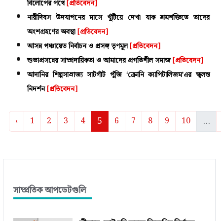
বিলোপের পথে
[প্রতিবেদন]
নারীদিবস উদযাপনের মাসে খুঁটিয়ে দেখা যাক শ্রমশক্তিতে তাদের
অংশগ্রহণের অবস্থা
[প্রতিবেদন]
আসন্ন পঞ্চায়েত নির্বাচন ও প্রসঙ্গ তৃণমূল
[প্রতিবেদন]
শুভাপ্রসন্নের সাম্প্রদায়িকতা ও আমাদের প্রগতিশীল সমাজ
[প্রতিবেদন]
আদানির শিল্পসাম্রাজ্য সাটগাঁট পুঁজি ‘ক্রোনি ক্যাপিটালিজম’এর জ্বলন্ত
নিদর্শন
[প্রতিবেদন]
5
...
‹
1
2
3
4
6
7
8
9
10
সাম্প্রতিক আপডেটগুলি